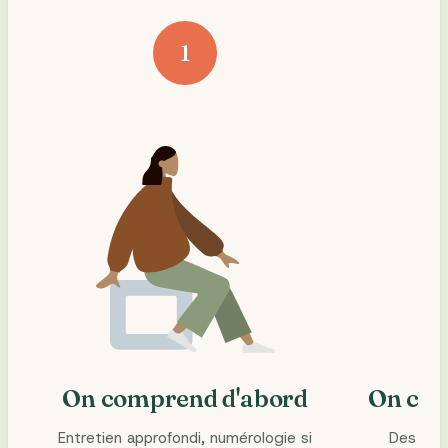
1
On comprend d'abord
On con
Entretien approfondi, numérologie si
Des séa