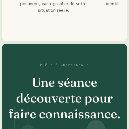
pertinent, cartographie de votre
identifier 
situation réelle.
bl
PRÊTE À COMMENCER ?
Une séance
découverte pour
faire connaissance.