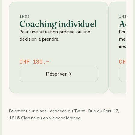
1H30
1H30
Coaching individuel
Acc
Pour une situation précise ou une
Pour le
décision à prendre.
mentale
inexpliq
CHF 180.–
CHF 
Réserver
Paiement sur place · espèces ou Twint ·
Rue du Port 17,
1815 Clarens
ou en visioconférence