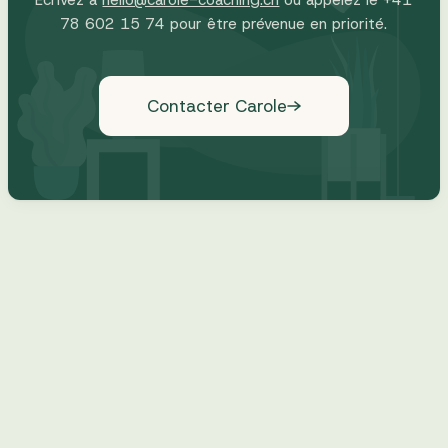
Écrivez à
hello@carole-coaching.ch
ou appelez le
+41
78 602 15 74
pour être prévenue en priorité.
Contacter Carole