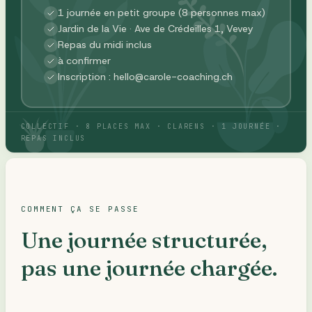
1 journée en petit groupe (8 personnes max)
Jardin de la Vie · Ave de Crédeilles 1, Vevey
Repas du midi inclus
à confirmer
Inscription : hello@carole-coaching.ch
COLLECTIF · 8 PLACES MAX · CLARENS · 1 JOURNÉE ·
REPAS INCLUS
COMMENT ÇA SE PASSE
Une journée structurée,
pas une journée chargée.